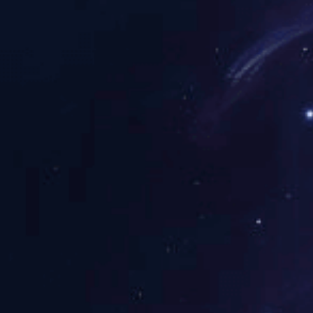
世界杯专题
世界杯预选赛前瞻：各大豪门形势分析
世界级巨星的回归将如何改变预选赛的格局？本文为您
深度解读...