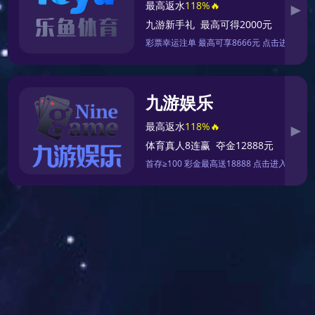
3 - 1
0 - 0
1 - 2