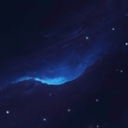
德甲积分榜
排名
球队
场次
1
勒沃库森
25
2
拜仁慕尼黑
25
3
多特蒙德
25
4
莱比锡红牛
25
5
斯图加特
25