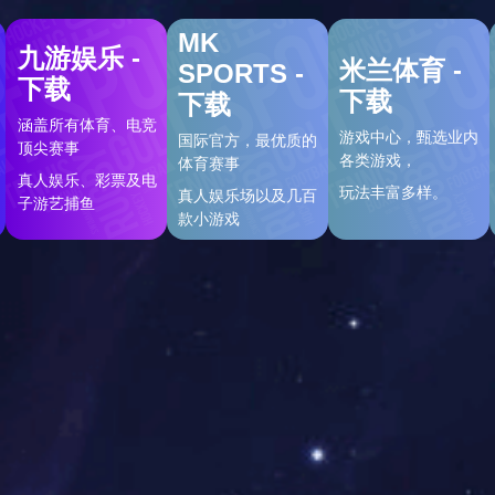
拜仁新闻
拜仁慕尼黑重组中场：引援计划曝光
为了应对下赛季的欧战压力，拜仁管理层已开始接触多
名欧洲顶级中场...