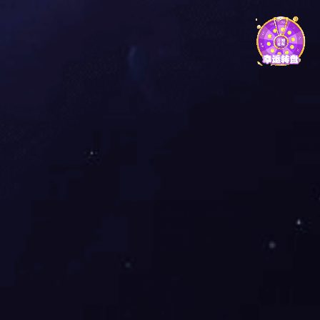
拜仁慕尼黑
德国足球霸主，欧冠常客
多特蒙德
著名的“黄黑军团”，激情主场
勒沃库森
新晋劲旅，战术执行力极强