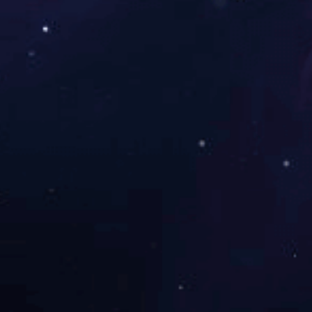
深度赛事分析
战术板：高位逼抢的优劣
数据
分析现代足球中，高位压迫对防守反击的
不仅仅
影响...
率...
🏀 篮球专区
涵盖NBA、CBA及国际篮球赛事