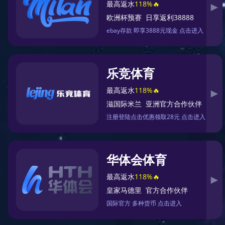
🔥 今日精彩赛事实时比分
拜仁慕尼黑
勒沃库森
弗赖堡