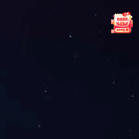
转会市场：豪门争夺战
...
夏季转会窗即将开启，哪些核心球员面临
离队？
🏆 综合体育
世界杯、欧洲杯、奥运会专题报道