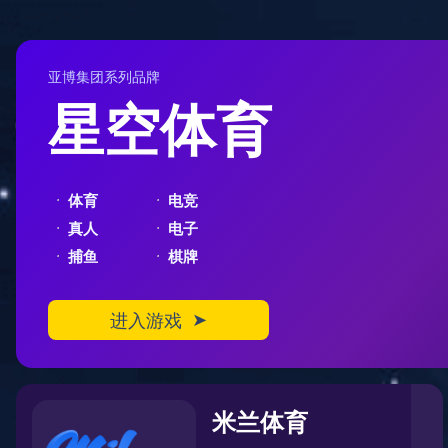
BUNDESLIGA 中文网
领略德甲巅峰
实时追踪拜仁慕尼黑、勒沃库森、多特
获取最专业的赛事深度分析与数据支持
查看最新资讯